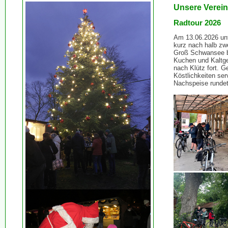
Unsere Verein
Radtour 2026
Am 13.06.2026 unt
kurz nach halb zw
Groß Schwansee bi
Kuchen und Kaltge
nach Klütz fort. G
Köstlichkeiten se
Nachspeise rundet